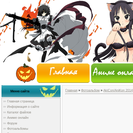
Главная
»
Фотоальбом
»
AkiCon/AniKon 2014
Меню сайта
Главная страница
Информация о сайте
Каталог файлов
Аниме онлайн
Форум
Фотоальбомы