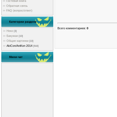
Гостевая книга
Обратная связь
FAQ (вопрос/ответ)
Категории раздела
Всего комментариев
:
0
Неко
[3]
Бакуман
[10]
Общие картинки
[10]
AkiCon/AniKon 2014
[644]
Мини-чат