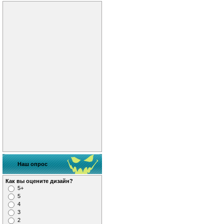
Наш опрос
Как вы оцените дизайн?
5+
5
4
3
2