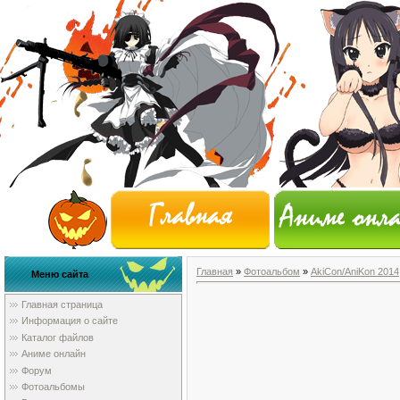
Главная
»
Фотоальбом
»
AkiCon/AniKon 2014
Меню сайта
Главная страница
Информация о сайте
Каталог файлов
Аниме онлайн
Форум
Фотоальбомы