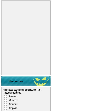
Наш опрос
Что вас заинтересовало на
нашем сайте?
Аниме
Манга
Файлы
Форум