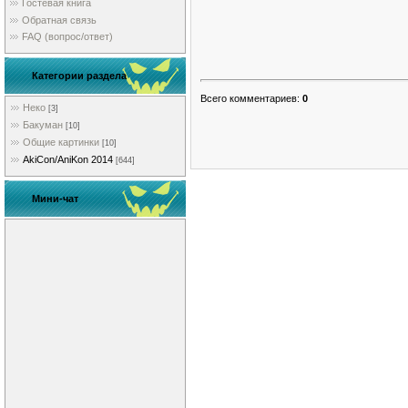
Гостевая книга
Обратная связь
FAQ (вопрос/ответ)
Категории раздела
Всего комментариев
:
0
Неко
[3]
Бакуман
[10]
Общие картинки
[10]
AkiCon/AniKon 2014
[644]
Мини-чат