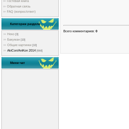
Гостевая книга
Обратная связь
FAQ (вопрос/ответ)
Категории раздела
Всего комментариев
:
0
Неко
[3]
Бакуман
[10]
Общие картинки
[10]
AkiCon/AniKon 2014
[644]
Мини-чат