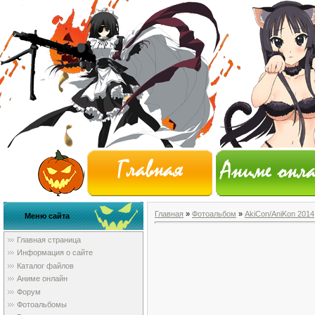
Главная
»
Фотоальбом
»
AkiCon/AniKon 2014
Меню сайта
Главная страница
Информация о сайте
Каталог файлов
Аниме онлайн
Форум
Фотоальбомы