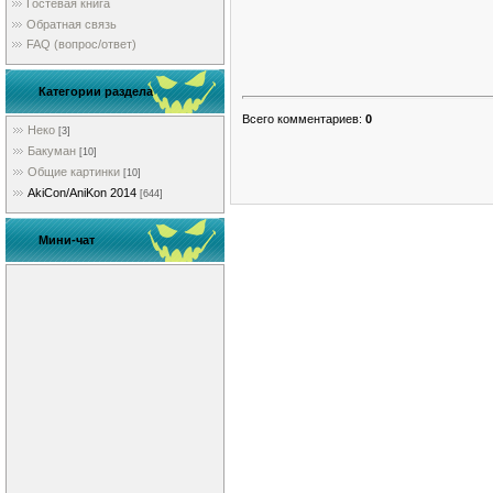
Гостевая книга
Обратная связь
FAQ (вопрос/ответ)
Категории раздела
Всего комментариев
:
0
Неко
[3]
Бакуман
[10]
Общие картинки
[10]
AkiCon/AniKon 2014
[644]
Мини-чат