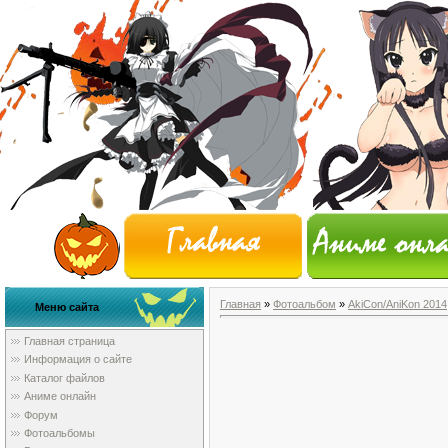
Главная
»
Фотоальбом
»
AkiCon/AniKon 2014
Меню сайта
Главная страница
Информация о сайте
Каталог файлов
Аниме онлайн
Форум
Фотоальбомы