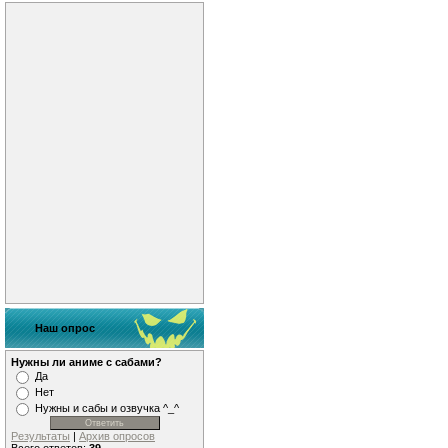
Наш опрос
Нужны ли аниме с сабами?
Да
Нет
Нужны и сабы и озвучка ^_^
Результаты
|
Архив опросов