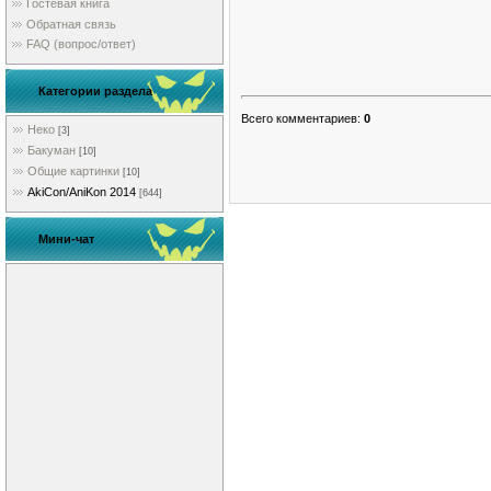
Гостевая книга
Обратная связь
FAQ (вопрос/ответ)
Категории раздела
Всего комментариев
:
0
Неко
[3]
Бакуман
[10]
Общие картинки
[10]
AkiCon/AniKon 2014
[644]
Мини-чат