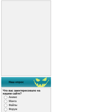
Наш опрос
Что вас заинтересовало на
нашем сайте?
Аниме
Манга
Файлы
Форум