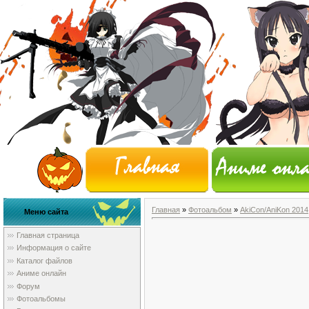
Главная
»
Фотоальбом
»
AkiCon/AniKon 2014
Меню сайта
Главная страница
Информация о сайте
Каталог файлов
Аниме онлайн
Форум
Фотоальбомы