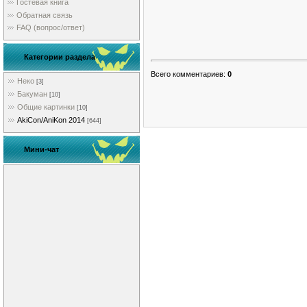
Гостевая книга
Обратная связь
FAQ (вопрос/ответ)
Категории раздела
Всего комментариев
:
0
Неко
[3]
Бакуман
[10]
Общие картинки
[10]
AkiCon/AniKon 2014
[644]
Мини-чат