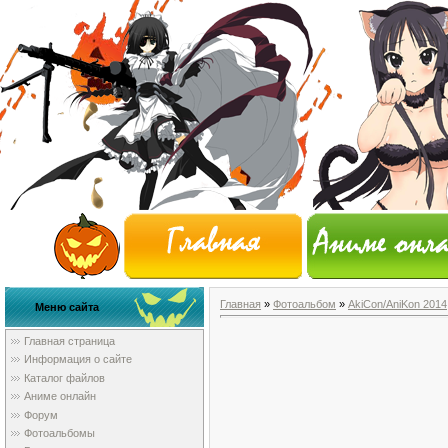
Главная
»
Фотоальбом
»
AkiCon/AniKon 2014
Меню сайта
Главная страница
Информация о сайте
Каталог файлов
Аниме онлайн
Форум
Фотоальбомы