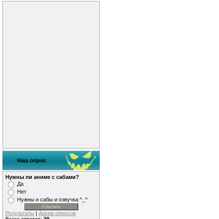
Наш опрос
Нужны ли аниме с сабами?
Да
Нет
Нужны и сабы и озвучка ^_^
Результаты
|
Архив опросов