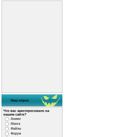
Наш опрос
Что вас заинтересовало на
нашем сайте?
Аниме
Манга
Файлы
Форум