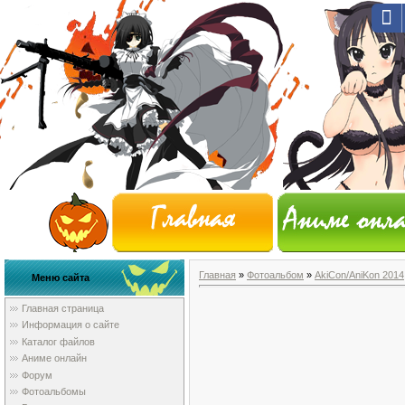
Главная
»
Фотоальбом
»
AkiCon/AniKon 2014
Меню сайта
Главная страница
Информация о сайте
Каталог файлов
Аниме онлайн
Форум
Фотоальбомы