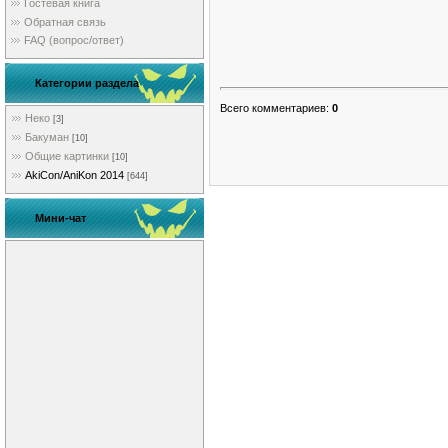
Гостевая книга
Обратная связь
FAQ (вопрос/ответ)
Категории раздела
Всего комментариев
:
0
Неко
[3]
Бакуман
[10]
Общие картинки
[10]
AkiCon/AniKon 2014
[644]
Мини-чат