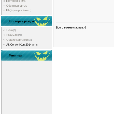
Гостевая книга
Обратная связь
FAQ (вопрос/ответ)
Категории раздела
Всего комментариев
:
0
Неко
[3]
Бакуман
[10]
Общие картинки
[10]
AkiCon/AniKon 2014
[644]
Мини-чат