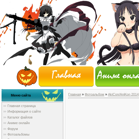
Главная
»
Фотоальбом
»
AkiCon/AniKon 2014
Меню сайта
Главная страница
Информация о сайте
Каталог файлов
Аниме онлайн
Форум
Фотоальбомы