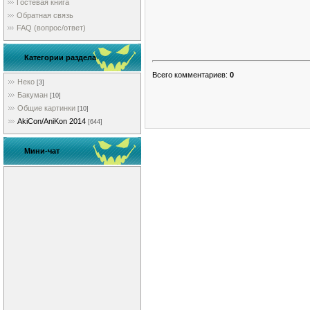
Гостевая книга
Обратная связь
FAQ (вопрос/ответ)
Категории раздела
Всего комментариев
:
0
Неко
[3]
Бакуман
[10]
Общие картинки
[10]
AkiCon/AniKon 2014
[644]
Мини-чат