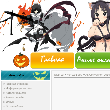
Главная
»
Фотоальбом
»
AkiCon/AniKon 2014
Меню сайта
Главная страница
Информация о сайте
Каталог файлов
Аниме онлайн
Форум
Фотоальбомы