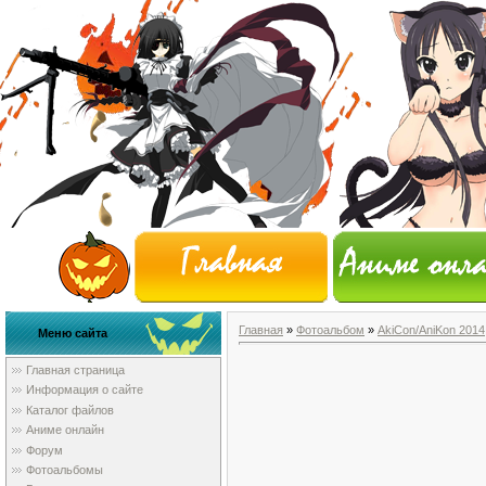
Главная
»
Фотоальбом
»
AkiCon/AniKon 2014
Меню сайта
Главная страница
Информация о сайте
Каталог файлов
Аниме онлайн
Форум
Фотоальбомы