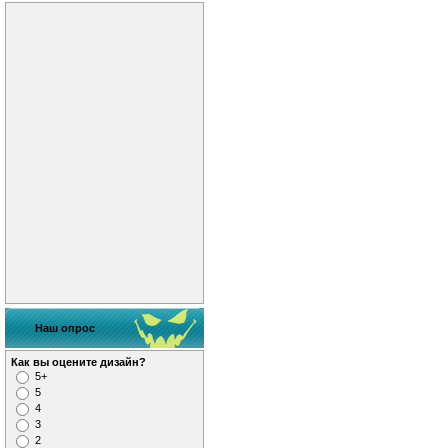
Наш опрос
Как вы оцените дизайн?
5+
5
4
3
2