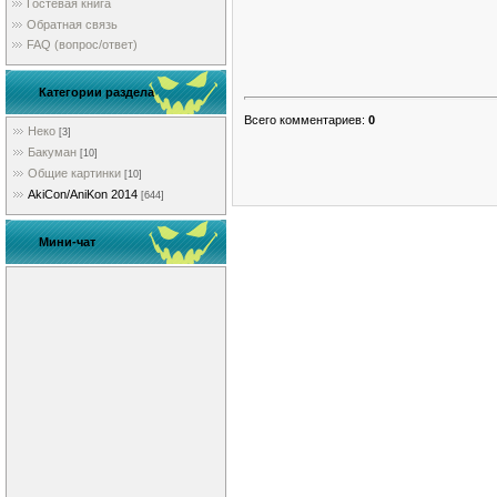
Гостевая книга
Обратная связь
FAQ (вопрос/ответ)
Категории раздела
Всего комментариев
:
0
Неко
[3]
Бакуман
[10]
Общие картинки
[10]
AkiCon/AniKon 2014
[644]
Мини-чат