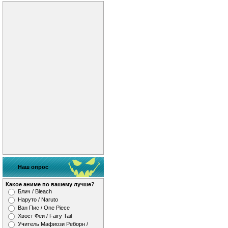
Наш опрос
Какое аниме по вашему лучше?
Блич / Bleach
Наруто / Naruto
Ван Пис / One Piece
Хвост Феи / Fairy Tail
Учитель Мафиози Реборн /