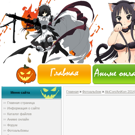
Главная
»
Фотоальбом
»
AkiCon/AniKon 2014
Меню сайта
Главная страница
Информация о сайте
Каталог файлов
Аниме онлайн
Форум
Фотоальбомы