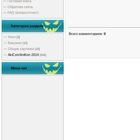
Гостевая книга
Обратная связь
FAQ (вопрос/ответ)
Категории раздела
Всего комментариев
:
0
Неко
[3]
Бакуман
[10]
Общие картинки
[10]
AkiCon/AniKon 2014
[644]
Мини-чат