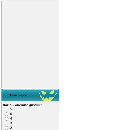
Наш опрос
Как вы оцените дизайн?
5+
5
4
3
2