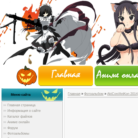
Главная
»
Фотоальбом
»
AkiCon/AniKon 2014
Меню сайта
Главная страница
Информация о сайте
Каталог файлов
Аниме онлайн
Форум
Фотоальбомы