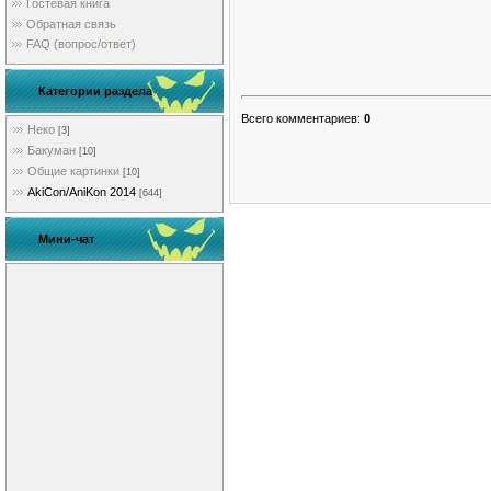
Гостевая книга
Обратная связь
FAQ (вопрос/ответ)
Категории раздела
Всего комментариев
:
0
Неко
[3]
Бакуман
[10]
Общие картинки
[10]
AkiCon/AniKon 2014
[644]
Мини-чат