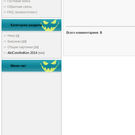
Гостевая книга
Обратная связь
FAQ (вопрос/ответ)
Категории раздела
Всего комментариев
:
0
Неко
[3]
Бакуман
[10]
Общие картинки
[10]
AkiCon/AniKon 2014
[644]
Мини-чат