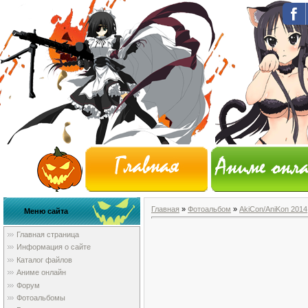
Главная
»
Фотоальбом
»
AkiCon/AniKon 2014
Меню сайта
Главная страница
Информация о сайте
Каталог файлов
Аниме онлайн
Форум
Фотоальбомы