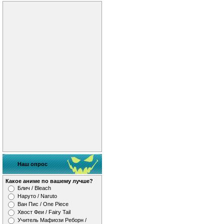
Наш опрос
Какое аниме по вашему лучше?
Блич / Bleach
Наруто / Naruto
Ван Пис / One Piece
Хвост Феи / Fairy Tail
Учитель Мафиози Реборн /