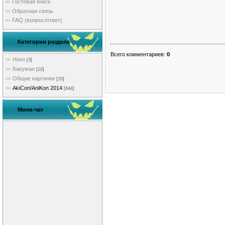
Гостевая книга
Обратная связь
FAQ (вопрос/ответ)
Категории раздела
Всего комментариев
:
0
Неко
[3]
Бакуман
[10]
Общие картинки
[10]
AkiCon/AniKon 2014
[644]
Мини-чат