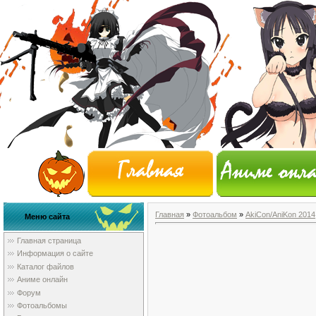
Главная
»
Фотоальбом
»
AkiCon/AniKon 2014
Меню сайта
Главная страница
Информация о сайте
Каталог файлов
Аниме онлайн
Форум
Фотоальбомы