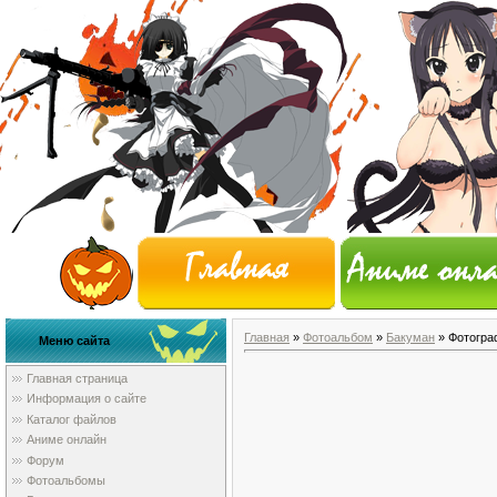
Главная
»
Фотоальбом
»
Бакуман
» Фотогра
Меню сайта
Главная страница
Информация о сайте
Каталог файлов
Аниме онлайн
Форум
Фотоальбомы