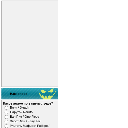
Наш опрос
Какое аниме по вашему лучше?
Блич / Bleach
Наруто / Naruto
Ван Пис / One Piece
Хвост Феи / Fairy Tail
Учитель Мафиози Реборн /