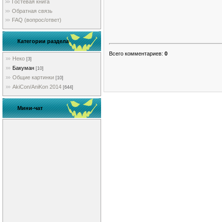
Гостевая книга
Обратная связь
FAQ (вопрос/ответ)
Категории раздела
Всего комментариев
:
0
Неко
[3]
Бакуман
[10]
Общие картинки
[10]
AkiCon/AniKon 2014
[644]
Мини-чат