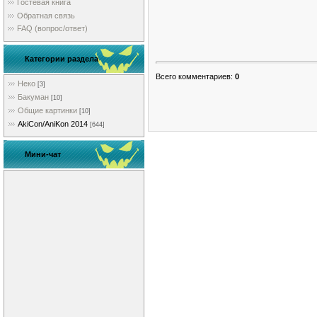
Гостевая книга
Обратная связь
FAQ (вопрос/ответ)
Категории раздела
Всего комментариев
:
0
Неко
[3]
Бакуман
[10]
Общие картинки
[10]
AkiCon/AniKon 2014
[644]
Мини-чат