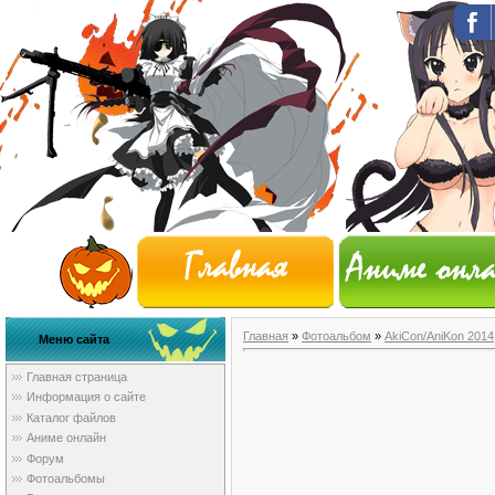
Главная
»
Фотоальбом
»
AkiCon/AniKon 2014
Меню сайта
Главная страница
Информация о сайте
Каталог файлов
Аниме онлайн
Форум
Фотоальбомы