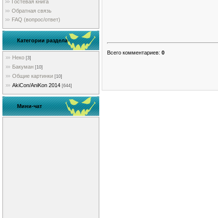
Гостевая книга
Обратная связь
FAQ (вопрос/ответ)
Категории раздела
Всего комментариев
:
0
Неко
[3]
Бакуман
[10]
Общие картинки
[10]
AkiCon/AniKon 2014
[644]
Мини-чат