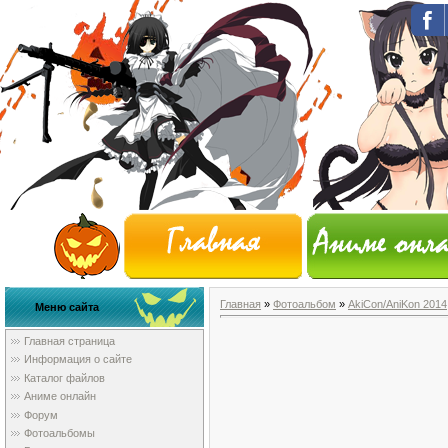
Главная
»
Фотоальбом
»
AkiCon/AniKon 2014
Меню сайта
Главная страница
Информация о сайте
Каталог файлов
Аниме онлайн
Форум
Фотоальбомы