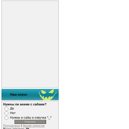
Наш опрос
Нужны ли аниме с сабами?
Да
Нет
Нужны и сабы и озвучка ^_^
Результаты
|
Архив опросов